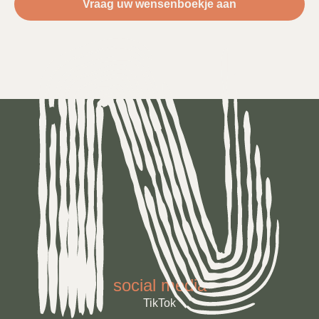
Vraag uw wensenboekje aan
social media
TikTok